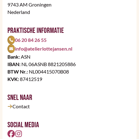
9743 AM Groningen
Nederland
Praktische informatie
06 20 84 26 55
info@atelierlottejansen.nl
Bank:
ASN
IBAN:
NL 06ASNB 8821205886
BTW Nr.:
NL004415070B08
KVK:
87412519
Snel naar
Contact
Social Media