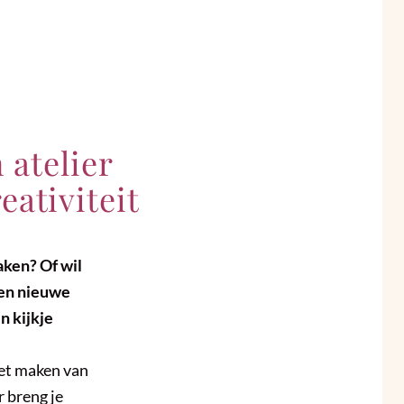
 atelier
ativiteit
aken? Of wil
een nieuwe
n kijkje
 het maken van
r breng je