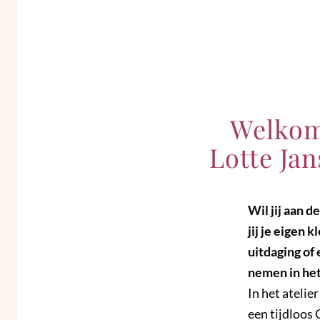
Welkom 
Lotte Ja
Wil jij aan 
jij je eigen
uitdaging of
nemen in het
In het atelie
een tijdloos 