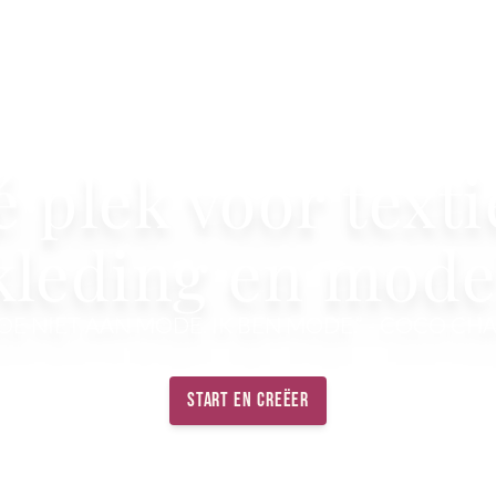
 plek voor texti
kleding en mode
DOE NIET AAN MODE. IK BEN MODE.” - COCO CHA
Start en creëer