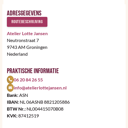
Adresgegevens
Routebeschrijving
Atelier Lotte Jansen
Neutronstraat 7
9743 AM Groningen
Nederland
Praktische informatie
06 20 84 26 55
info@atelierlottejansen.nl
Bank:
ASN
IBAN:
NL 06ASNB 8821205886
BTW Nr.:
NL004415070B08
KVK:
87412519